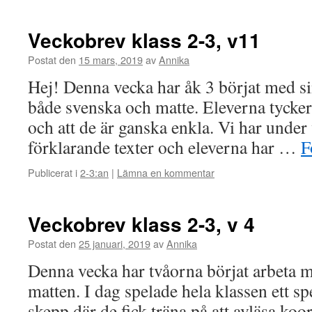
Veckobrev klass 2-3, v11
Postat den
15 mars, 2019
av
Annika
Hej! Denna vecka har åk 3 börjat med si
både svenska och matte. Eleverna tycker 
och att de är ganska enkla. Vi har unde
förklarande texter och eleverna har …
F
Publicerat i
2-3:an
|
Lämna en kommentar
Veckobrev klass 2-3, v 4
Postat den
25 januari, 2019
av
Annika
Denna vecka har tvåorna börjat arbeta 
matten. I dag spelade hela klassen ett s
skepp där de fick träna på att avläsa koo