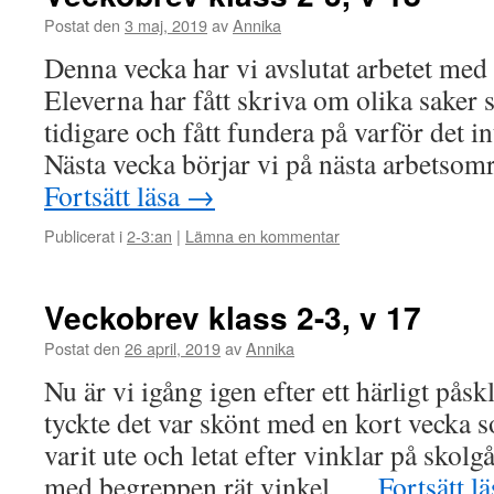
Postat den
3 maj, 2019
av
Annika
Denna vecka har vi avslutat arbetet me
Eleverna har fått skriva om olika saker 
tidigare och fått fundera på varför det in
Nästa vecka börjar vi på nästa arbets
Fortsätt läsa
→
Publicerat i
2-3:an
|
Lämna en kommentar
Veckobrev klass 2-3, v 17
Postat den
26 april, 2019
av
Annika
Nu är vi igång igen efter ett härligt pås
tyckte det var skönt med en kort vecka s
varit ute och letat efter vinklar på skolg
med begreppen rät vinkel, …
Fortsätt l