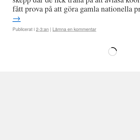
fått prova på att göra gamla nationella 
→
Publicerat i
2-3:an
|
Lämna en kommentar
Hämtar
ny
sida