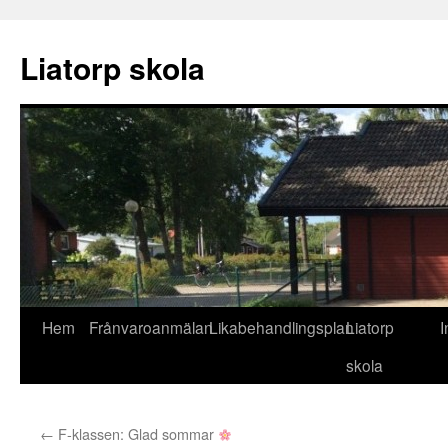
Liatorp skola
Hoppa
Hem
Frånvaroanmälan
Likabehandlingsplan
Liatorp
I
till
skola
innehåll
←
F-klassen: Glad sommar