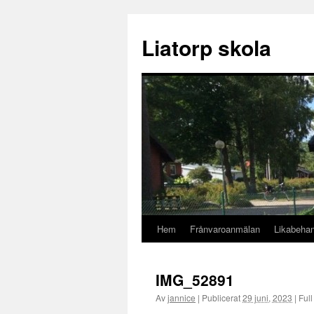
Liatorp skola
Hem
Frånvaroanmälan
Likabehan
Hoppa
till
IMG_52891
innehåll
Av
jannice
|
Publicerat
29 juni, 2023
|
Full