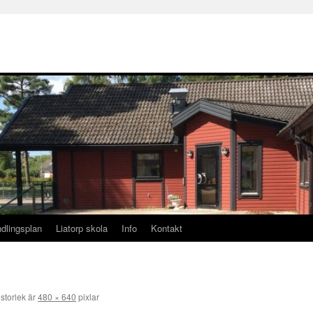
dlingsplan
Liatorp skola
Info
Kontakt
 storlek är
480 × 640
pixlar