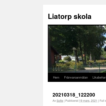
Liatorp skola
Hem
Frånvaroanmälan
Likabehan
Hoppa
till
20210318_122200
innehåll
Av
Sofie
|
Publicerat
19 mars, 2021
|
Full 