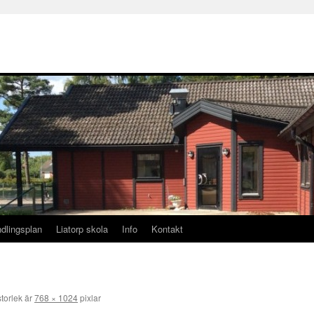
dlingsplan
Liatorp skola
Info
Kontakt
storlek är
768 × 1024
pixlar